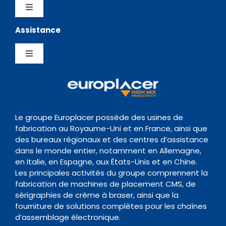
Distributeurs
Logiciels
Toggle
Navigation
Assistance
Testimonials
Politique de confidentialité
Chargeurs
Toggle
News Hub
Gestion de la Qualite
Navigation
Inspection
Centre de Support
Evènements
Politique de conservation des données
Transitique
Documentation
Le groupe Europlacer possède des usines de
fabrication au Royaume-Uni et en France, ainsi que
Contact
des bureaux régionaux et des centres d’assistance
Four de Refusion
Organisme de formation
dans le monde entier, notamment en Allemagne,
en Italie, en Espagne, aux États-Unis et en Chine.
Les principales activités du groupe comprennent la
Nettoyage
fabrication de machines de placement CMS, de
sérigraphies de crème à braser, ainsi que la
fourniture de solutions complètes pour les chaînes
Accessoires
d’assemblage électronique.