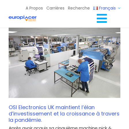
Skip
A Propos
Carrières
Recherche
Français
to
content
Toggl
Solutions Lignes CMS
Navig
Services
Ressources / Événements
Contact
OSI Electronics UK maintient l’élan
d’investissement et la croissance à travers
la pandémie.
Après avoir acquis sa cinquième machine pick &