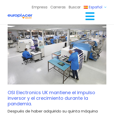
Skip
Empresa
Carreras
Buscar
Español
to
content
Toggl
Soluciones Completas
Navig
Servicios
Recursos / Eventos
Contacto
OSI Electronics UK mantiene el impulso
inversor y el crecimiento durante la
pandemia.
Después de haber adquirido su quinta máquina