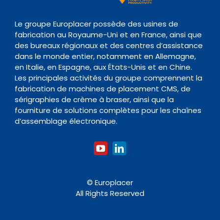
Evènements
Politique de conservation des données
Transitique
Documentation
Le groupe Europlacer possède des usines de
fabrication au Royaume-Uni et en France, ainsi que
Contact
des bureaux régionaux et des centres d’assistance
Four de Refusion
Organisme de formation
dans le monde entier, notamment en Allemagne,
en Italie, en Espagne, aux États-Unis et en Chine.
Les principales activités du groupe comprennent la
Nettoyage
fabrication de machines de placement CMS, de
sérigraphies de crème à braser, ainsi que la
fourniture de solutions complètes pour les chaînes
Accessoires
d’assemblage électronique.
© Europlacer
All Rights Reserved