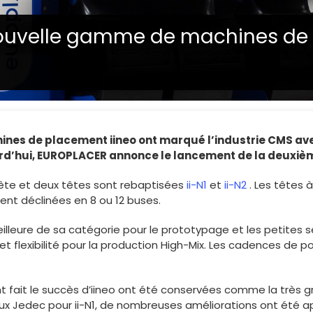
nouvelle gamme de machines de 
hines de placement iineo ont marqué l’industrie CMS av
ourd’hui, EUROPLACER annonce le lancement de la deuxièm
tête et deux têtes sont rebaptisées
ii-N1
et
ii-N2
. Les têtes à
nt déclinées en 8 ou 12 buses.
illeure de sa catégorie pour le prototypage et les petites s
 flexibilité pour la production High-Mix. Les cadences de 
 ont fait le succès d’iineo ont été conservées comme la trè
ux Jedec pour ii-N1, de nombreuses améliorations ont été a