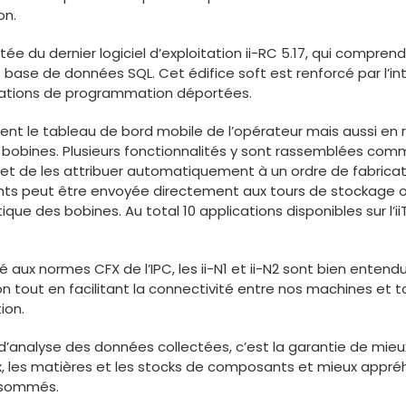
on.
tée du dernier logiciel d’exploitation ii-RC 5.17, qui compr
 base de données SQL. Cet édifice soft est renforcé par l’int
tations de programmation déportées.
ient le tableau de bord mobile de l’opérateur mais aussi en r
obines. Plusieurs fonctionnalités y sont rassemblées comme
 et de les attribuer automatiquement à un ordre de fabrica
ts peut être envoyée directement aux tours de stockage o
ique des bobines. Au total 10 applications disponibles sur l’
é aux normes CFX de l’IPC, les ii-N1 et ii-N2 sont bien entend
n tout en facilitant la connectivité entre nos machines et
ion.
l d’analyse des données collectées, c’est la garantie de mi
lux, les matières et les stocks de composants et mieux appréh
nsommés.