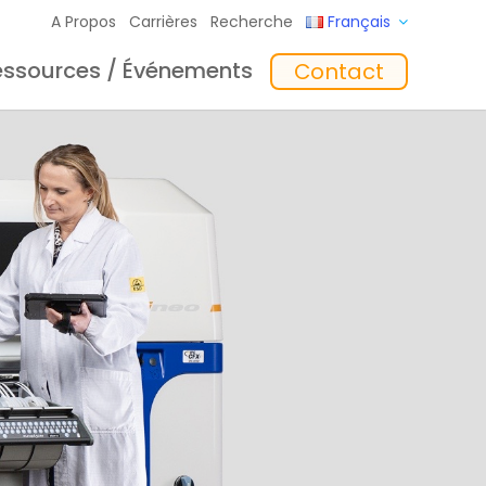
A Propos
Carrières
Recherche
Français
essources / Événements
Contact
giciel
Formation
‘In the Mix’ Insights
Chargeurs
toyage
Accessoires