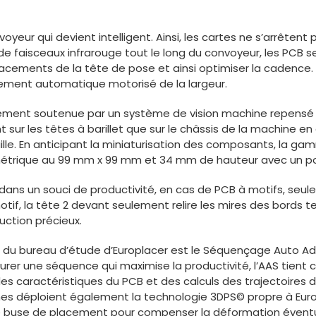
nvoyeur qui devient intelligent. Ainsi, les cartes ne s’arrêtent
faisceaux infrarouge tout le long du convoyeur, les PCB se 
placements de la tête de pose et ainsi optimiser la cadence
ement automatique motorisé de la largeur.
ment soutenue par un système de vision machine repensé 
 sur les têtes à barillet que sur le châssis de la machine en
le. En anticipant la miniaturisation des composants, la ga
étrique au 99 mm x 99 mm et 34 mm de hauteur avec un po
dans un souci de productivité, en cas de PCB à motifs, seule
if, la tête 2 devant seulement relire les mires des bords t
ction précieux.
e du bureau d’étude d’Europlacer est le Séquençage Auto Adap
gurer une séquence qui maximise la productivité, l’AAS tie
s caractéristiques du PCB et des calculs des trajectoires de
ines déploient également la technologie 3DPS© propre à Euro
buse de placement pour compenser la déformation éventuell