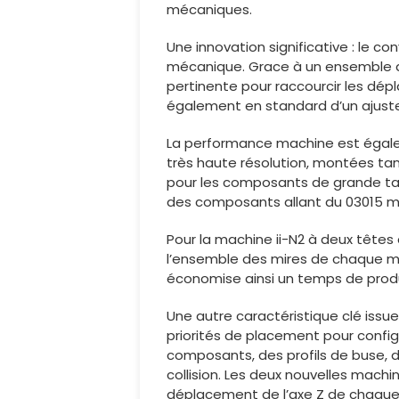
mécaniques.
Une innovation significative : le co
mécanique. Grace à un ensemble de 
pertinente pour raccourcir les dé
également en standard d’un ajust
La performance machine est égale
très haute résolution, montées tant
pour les composants de grande tail
des composants allant du 03015 m
Pour la machine ii-N2 à deux têtes 
l’ensemble des mires de chaque mot
économise ainsi un temps de produ
Une autre caractéristique clé issu
priorités de placement pour confi
composants, des profils de buse, de
collision. Les deux nouvelles mach
déplacement de l’axe Z de chaque 