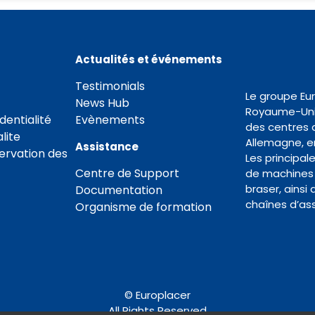
Actualités et événements
Testimonials
Le groupe Eu
News Hub
Royaume-Uni 
dentialité
Evènements
des centres 
lite
Allemagne, en
Assistance
servation des
Les principal
Centre de Support
de machines 
braser, ainsi
Documentation
chaînes d’as
Organisme de formation
© Europlacer
All Rights Reserved