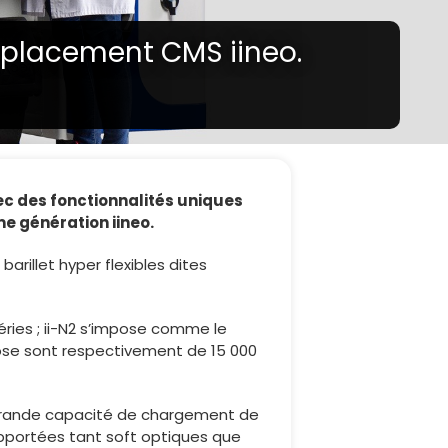
placement CMS iineo.
ec des fonctionnalités uniques
e génération iineo.
 barillet hyper flexibles dites
éries ; ii-N2 s’impose comme le
pose sont respectivement de 15 000
s grande capacité de chargement de
pportées tant soft optiques que