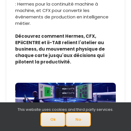
: Hermes pour la continuité machine à
machine, et CFX pour convertir les
événements de production en intelligence
métier.
Découvrez comment Hermes, CFX,
EPiiCENTRE et ii-TAB relient l'atelier au
business, du mouvement physique de
chaque carte jusqu'aux décisions qui
pilotent la productivité.
Pourquoi le logiciel est au cœur de la
This website uses cookies and third party services.
performance en environnement high-mix
Ok
No
CMS